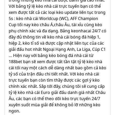
Với bảng tỷ lệ kèo nhà cái trực tuyến bạn có thể
xem được tất cả các loại kèo update liên tục trong
5s : kèo nhà cái Worldcup (WC), AFF Champion
Cup tối nay kèo châu Á,châu Âu, tài xỉu cùng kèo
phụ chính xác và đa dạng. Bảng keonhacai 24/7 có
đầy đủ thông tin về kèo nhà cái bóng đá hiệp 1,
hiệp 2, kèo tỉ số và được cập nhật liên tục của các
giải đấu hot nhất Ngoại Hạng Anh, La Liga, Cúp C1
… Hiện nay với bảng kèo bóng đá nhà cái từ
188bet bạn sẽ xem được tất tần tật tỷ lệ kèo nhà
cái tối nay một cách dễ dàng nhất bao gồm cả kèo
tỷ số của trận đấu chi tiết nhất. Với kèo nhà cái
trực tuyến bạn còn tìm thầy được các gợi ý kèo
chính xác nhất. Sắp tới đây, chúng tôi sẽ cung cấp
tỷ lệ kèo nhà cái Euro giải đấu danh giá nhất Châu
Âu, các bạn có thể theo dõi kèo trực tuyến 24/7
xuyên suốt mùa giải để không bỏ lỡ những kèo
ngon.