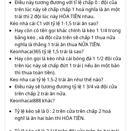
Điều này tương đương với tỉ lệ chấp 0 : đội của
trên lúc này sẽ chấp chấp 1 hoà nghĩa là ăn một
trái thì 2 đội lúc này HÒA TIỀN nhau.
Kèo nhà cái C1 với tỷ lệ 1-1,5 trái ăn sao?
Hay còn có tên gọi khác chính là kèo 1 1/4 trong
bảng kèo , và đội cửa trên sẽ chấp 1 thua nửa
nghĩa là thắng 1 trái ăn thua NỬA TIỀN.
Keonhacai365 tỷ lệ 1,5 trái là sao?
Hay còn gọi là kèo nhà cái bóng đá 1 1/2 đội cửa
trên lúc này sẽ chấp đứt 1 trái ( nếu ăn một bàn
thì thua toàn tiền).
Keo nha cai tỷ lệ 1.5-2 trái ăn như thế nào?
Điều này sẽ tương đương tỷ lệ 1 3/4 và đội cửa
trên chấp 2 trái ăn nửa.
Keonhacai888 khác?
Tỷ lệ kèo sẽ là 0 : 2 trên cửa trên chấp 2 hoà
nghĩ là ăn hai bàn thì HÒA TIỀN.
Tỷ lệ kèo sẽ là 2 1/4 trên đội cửa trên ăn hai trái