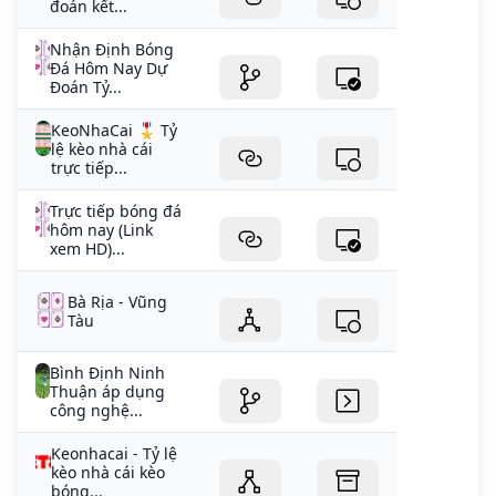
đoán kết...
Nhận Định Bóng
Đá Hôm Nay Dự
Đoán Tỷ...
KeoNhaCai 🎖️ Tỷ
lệ kèo nhà cái
trực tiếp...
Trực tiếp bóng đá
hôm nay (Link
xem HD)...
Bà Rịa - Vũng
Tàu
Bình Định Ninh
Thuận áp dụng
công nghệ...
Keonhacai - Tỷ lệ
kèo nhà cái kèo
bóng...