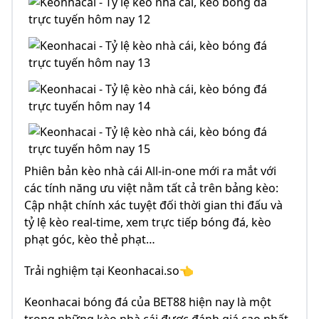
Phiên bản kèo nhà cái All-in-one mới ra mắt với
các tính năng ưu việt nằm tất cả trên bảng kèo:
Cập nhật chính xác tuyệt đối thời gian thi đấu và
tỷ lệ kèo real-time, xem trực tiếp bóng đá, kèo
phạt góc, kèo thẻ phạt…
Trải nghiệm tại Keonhacai.so👈
Keonhacai bóng đá của BET88 hiện nay là một
trong những kèo nhà cái được đánh giá cao nhất.