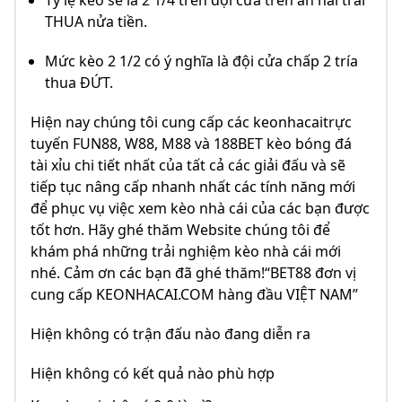
THUA nửa tiền.
Mức kèo 2 1/2 có ý nghĩa là đội cửa chấp 2 tría
thua ĐỨT.
Hiện nay chúng tôi cung cấp các keonhacaitrực
tuyến FUN88, W88, M88 và 188BET kèo bóng đá
tài xỉu chi tiết nhất của tất cả các giải đấu và sẽ
tiếp tục nâng cấp nhanh nhất các tính năng mới
để phục vụ việc xem kèo nhà cái của các bạn được
tốt hơn. Hãy ghé thăm Website chúng tôi để
khám phá những trải nghiệm kèo nhà cái mới
nhé. Cảm ơn các bạn đã ghé thăm!“BET88 đơn vị
cung cấp KEONHACAI.COM hàng đầu VIỆT NAM”
Hiện không có trận đấu nào đang diễn ra
Hiện không có kết quả nào phù hợp