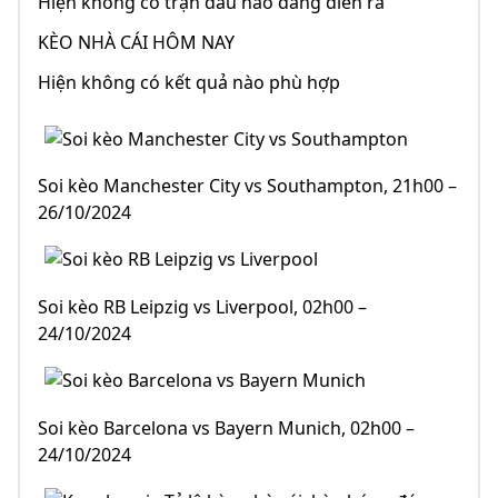
Hiện không có trận đấu nào đang diễn ra
KÈO NHÀ CÁI HÔM NAY
Hiện không có kết quả nào phù hợp
Soi kèo Manchester City vs Southampton, 21h00 –
26/10/2024
Soi kèo RB Leipzig vs Liverpool, 02h00 –
24/10/2024
Soi kèo Barcelona vs Bayern Munich, 02h00 –
24/10/2024