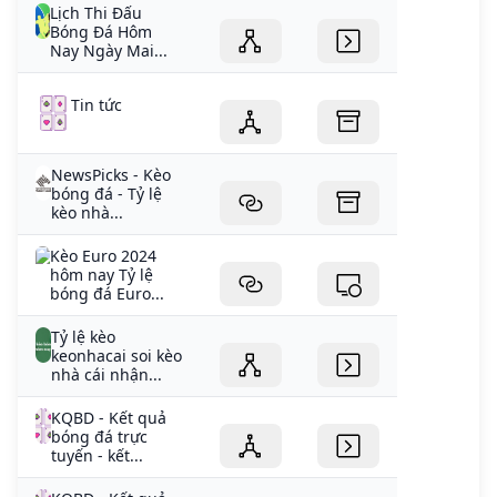
Lịch Thi Đấu
Bóng Đá Hôm
Nay Ngày Mai...
Tin tức
NewsPicks - Kèo
bóng đá - Tỷ lệ
kèo nhà...
Kèo Euro 2024
hôm nay Tỷ lệ
bóng đá Euro...
Tỷ lệ kèo
keonhacai soi kèo
nhà cái nhận...
KQBD - Kết quả
bóng đá trực
tuyến - kết...