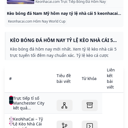
Keonhacai.com Trực Tiếp Bóng Đá Hôm Nay
Kèo bóng đá Nam Mỹ hôm nay tỷ lệ nhà cái 5 keonhacai Nam Mỹ 7m 24h Kèo bóng đá Nam Mỹ hôm nay và ngày mai: cập nhật tỷ lệ bóng đá Nam Mỹ trực tuyến các trận thi đấu tối và đêm nay. Cập nhật tỷ lệ, soi kèo nhà cái bóng đá Nam Mỹ online bao gồm: Leagues Cup. Copa America, Cúp C1 Nam Mỹ, Cúp U20 Nam Mỹ nữ, U20 Nữ Nam Mỹ. Xem tất cả Cúp C1 Nam Mỹ Copa Sudamericana Kèo bóng đá Nam Mỹ là các tỷ lệ cược mà nhà cái đưa ra cho các trận đấu thuộc khu vực này.
Keonhacai.com Hôm Nay World Cup
KÈO BÓNG ĐÁ HÔM NAY TỶ LỆ KÈO NHÀ CÁI 5
TRỰC TUYẾN KEONHACAI
Kèo bóng đá hôm nay mới nhất. Xem tỷ lệ kèo nhà cái 5
trực tuyến tối đêm nay chuẩn xác. Tỷ lệ kèo cá cược
keonhacai 5 trực tiếp nhanh nhất 24h qua.
Liên
C
Tiêu đề
kết
ti
#
Từ khóa
bài viết
bài
bà
viết
vi
Trực tiếp tỉ số
Manchester City
kết quả...
KeoNhaCai – Tỷ
Lệ Kèo Nhà Cái