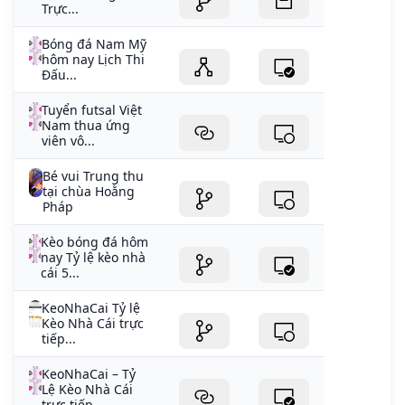
Trực...
Bóng đá Nam Mỹ
hôm nay Lịch Thi
Đấu...
Tuyển futsal Việt
Nam thua ứng
viên vô...
Bé vui Trung thu
tại chùa Hoằng
Pháp
Kèo bóng đá hôm
nay Tỷ lệ kèo nhà
cái 5...
KeoNhaCai Tỷ lệ
Kèo Nhà Cái trực
tiếp...
KeoNhaCai – Tỷ
Lệ Kèo Nhà Cái
trực tiếp...