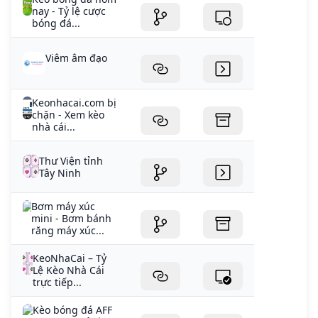
nay - Tỷ lệ cược
bóng đá...
Viêm âm đạo
Keonhacai.com bị
chặn - Xem kèo
nhà cái...
Thư Viện tỉnh
Tây Ninh
Bơm máy xúc
mini - Bơm bánh
răng máy xúc...
KeoNhaCai – Tỷ
Lệ Kèo Nhà Cái
trực tiếp...
Kèo bóng đá AFF