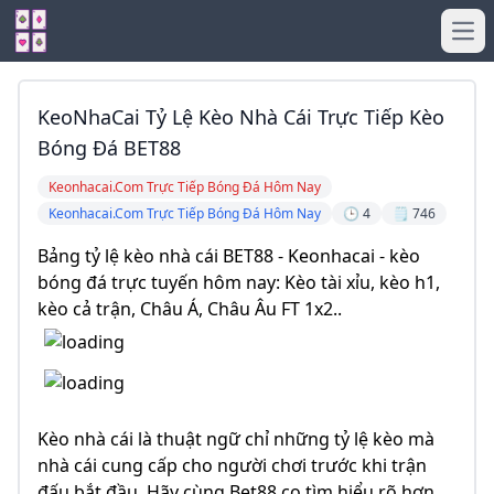
Ope
KeoNhaCai Tỷ Lệ Kèo Nhà Cái Trực Tiếp Kèo
Bóng Đá BET88
Keonhacai.com Trực Tiếp Bóng Đá Hôm Nay
Keonhacai.com Trực Tiếp Bóng Đá Hôm Nay
🕒 4
🗒️ 746
Bảng tỷ lệ kèo nhà cái BET88 - Keonhacai - kèo
bóng đá trực tuyến hôm nay: Kèo tài xỉu, kèo h1,
kèo cả trận, Châu Á, Châu Âu FT 1x2..
Kèo nhà cái là thuật ngữ chỉ những tỷ lệ kèo mà
nhà cái cung cấp cho người chơi trước khi trận
đấu bắt đầu. Hãy cùng Bet88.co tìm hiểu rõ hơn