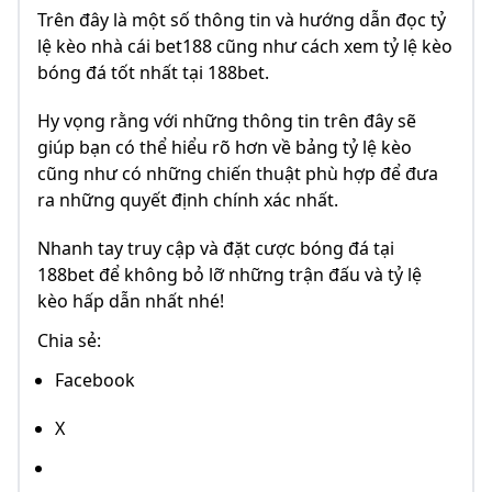
Trên đây là một số thông tin và hướng dẫn đọc tỷ
lệ kèo nhà cái bet188 cũng như cách xem tỷ lệ kèo
bóng đá tốt nhất tại 188bet.
Hy vọng rằng với những thông tin trên đây sẽ
giúp bạn có thể hiểu rõ hơn về bảng tỷ lệ kèo
cũng như có những chiến thuật phù hợp để đưa
ra những quyết định chính xác nhất.
Nhanh tay truy cập và đặt cược bóng đá tại
188bet để không bỏ lỡ những trận đấu và tỷ lệ
kèo hấp dẫn nhất nhé!
Chia sẻ:
Facebook
X