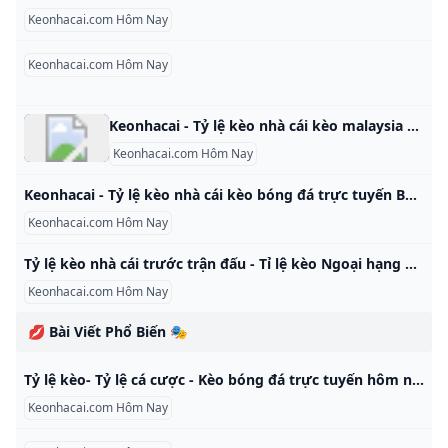
Keonhacai.com Hôm Nay
Keonhacai.com Hôm Nay
Keonhacai - Tỷ lệ kèo nhà cái kèo malaysia Kèo macao hôm nay Bảng kèo nhà cái 88 tại Bet20 cung cấp thông tin tỷ lệ kèo bóng đá trực tuyến cách xem kèo malaysia, kèo ma cao, kèo tài xỉu, kèo xiên trong hôm nay, truy cập xem nhanh nhất!
Keonhacai.com Hôm Nay
Keonhacai - Tỷ lệ kèo nhà cái kèo bóng đá trực tuyến BET88 Kèo nhà cái BET88 - Keonhacai bảng tỷ lệ cược bóng đá 88 mà nhà cái cung cấp cho người chơi trong các trận đấu bóng đá trực tuyến. Kèo nhà cái là bảng tỷ lệ cược mà nhà cái bet188 cung cấp cho người chơi trong các trận đấu bóng đá. Cụ thể, 188 sẽ đưa ra các loại kèo bóng đá trước trận hoặc trong trận và người chơi có thể đặt cược vào kết quả của trận đấu đó.
Keonhacai.com Hôm Nay
Tỷ lệ kèo nhà cái trước trận đấu - Tỉ lệ kèo Ngoại hạng Anh Cup C1 Tỷ lệ kèo nhà cái, dữ liệu tỉ lệ keonhacai được Xoilac TV cập nhật từng giây giúp người chơi đọc tỷ lệ kèo Malaysia, Macao, Châu Á, Âu chính xác nhất. Tỷ lệ kèo đơn giản là một dữ liệu tỉ lệ được mà các nhà cái đưa ra trước trận đấu. Dựa vào ty le keo này, bạn sẽ đưa ra quyết định cá cược của mình. Đương nhiên để đưa ra kèo chuẩn xác nhất, nhà cái phải tiến hành phân tích toàn bộ các thông tin của hai đội trước trận.
Keonhacai.com Hôm Nay
💋 Bài Viết Phổ Biến 🎭
Tỷ lệ kèo- Tỷ lệ cá cược - Kèo bóng đá trực tuyến hôm nay Keonhacai - tỷ lệ kèo bóng đá trực tuyến tối nay. Cập nhật kèo nhà cái : Ngoại Hạng Anh, C1, C2, La Liga.. với mức kèo chấp, tài xỉu chi tiết Trang keonhacai nơi cung cấp thông tin tỷ lệ kèo cá cược hàng đầu Việt Nam. Cập nhật ngay chia sẻ về keonhacai để biết thêm chi tiết Truy cập 64.46.102.50 bạn sẽ xem được tỉ lệ kèo trực tuyến bóng đá nhanh nhất.
Keonhacai.com Hôm Nay