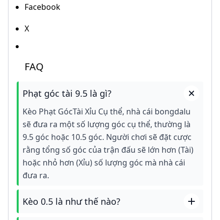
Facebook
X
FAQ
Phạt góc tài 9.5 là gì?
Kèo Phạt GócTài Xỉu Cụ thể, nhà cái bongdalu
sẽ đưa ra một số lượng góc cụ thể, thường là
9.5 góc hoặc 10.5 góc. Người chơi sẽ đặt cược
rằng tổng số góc của trận đấu sẽ lớn hơn (Tài)
hoặc nhỏ hơn (Xỉu) số lượng góc mà nhà cái
đưa ra.
Kèo 0.5 là như thế nào?