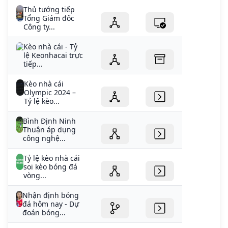
Thủ tướng tiếp
Tổng Giám đốc
Công ty...
Kèo nhà cái - Tỷ
lệ Keonhacai trực
tiếp...
Kèo nhà cái
Olympic 2024 –
Tỷ lệ kèo...
Bình Định Ninh
Thuận áp dụng
công nghệ...
Tỷ lệ kèo nhà cái
soi kèo bóng đá
vòng...
Nhận định bóng
đá hôm nay - Dự
đoán bóng...