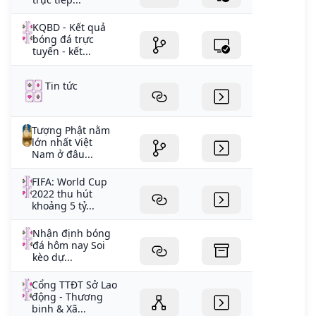
KQBD - Kết quả
bóng đá trực
tuyến - kết...
Tin tức
Tượng Phật nằm
lớn nhất Việt
Nam ở đâu...
FIFA: World Cup
2022 thu hút
khoảng 5 tỷ...
Nhận định bóng
đá hôm nay Soi
kèo dự...
Cổng TTĐT Sở Lao
động - Thương
binh & Xã...