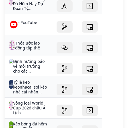
Đá Hôm Nay Dự
Đoán Tỷ...
- YouTube
Thỏa ước lao
động tập thể
Định hướng bảo
vệ môi trường
cho các...
Tỷ lệ kèo
keonhacai soi kèo
nhà cái nhận...
Vòng loại World
Cup 2026 châu Á:
Lịch...
Kèo bóng đá hôm