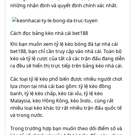
những nhận định và quyết định chính xác nhất.
Cách đọc bảng kèo nhà cái bet188
Khi bạn muốn xem tỷ lệ kèo bóng đá tại nhà cái
bet188, bạn chỉ cần truy cập vào nhà cái. Toàn bộ
kèo và tỷ lệ cược của tất cả các trận đấu đang diễn
ra đều sẽ hiển thị trực tiếp trên bảng kèo nhà cái.
Các loại tỷ lệ kèo phổ biến được nhiều người chơi
lựa chọn tại nhà cái bao gồm: tỷ lệ kèo đồng
banh, tỷ lệ kèo chấp, kèo tài xỉu, tỷ lệ kèo
Malaysia, kèo Hồng Kông, kèo Indo.. cùng rất
nhiều loại kèo khác từ rất nhiều trận đấu quốc tế
và trong nước.
Trong trường hợp bạn muốn theo dõi điểm số và