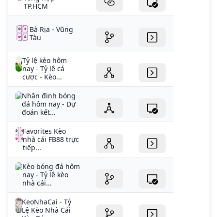
TP.HCM
Bà Rịa - Vũng
Tàu
Tỷ lệ kèo hôm
nay - Tỷ lệ cá
cược - Kèo...
Nhận định bóng
đá hôm nay - Dự
đoán kết...
Favorites Kèo
nhà cái FB88 trực
tiếp...
Kèo bóng đá hôm
nay - Tỷ lệ kèo
nhà cái...
KeoNhaCai - Tỷ
Lệ Kèo Nhà Cái