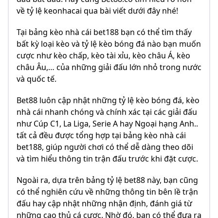
về tỷ lệ keonhacai qua bài viết dưới đây nhé!
Tại bảng kèo nhà cái bet188 bạn có thể tìm thấy
bất kỳ loại kèo và tỷ lệ kèo bóng đá nào bạn muốn
cược như kèo chấp, kèo tài xỉu, kèo châu Á, kèo
châu Âu,… của những giải đấu lớn nhỏ trong nước
và quốc tế.
Bet88 luôn cập nhật những tỷ lệ kèo bóng đá, kèo
nhà cái nhanh chóng và chính xác tại các giải đấu
như Cúp C1, La Liga, Serie A hay Ngoại hạng Anh..
tất cả đều được tổng hợp tại bảng kèo nhà cái
bet188, giúp người chơi có thể dễ dàng theo dõi
và tìm hiểu thông tin trận đấu trước khi đặt cược.
Ngoài ra, dựa trên bảng tỷ lệ bet88 này, bạn cũng
có thể nghiên cứu về những thông tin bên lề trận
đấu hay cập nhật những nhận định, đánh giá từ
những cao thủ cá cược. Nhờ đó, bạn có thể đưa ra