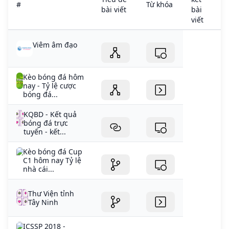
#
Từ khóa
bài viết
bài
bà
viết
vi
Viêm âm đạo
Kèo bóng đá hôm
nay - Tỷ lệ cược
bóng đá...
KQBD - Kết quả
bóng đá trực
tuyến - kết...
Kèo bóng đá Cup
C1 hôm nay Tỷ lệ
nhà cái...
Thư Viện tỉnh
Tây Ninh
ICSSP 2018 -