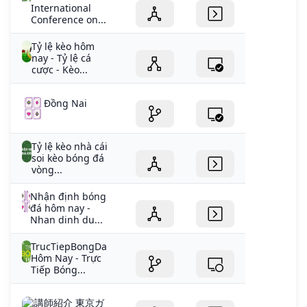
International
Conference on...
Tỷ lệ kèo hôm
nay - Tỷ lệ cá
cược - Kèo...
Đồng Nai
Tỷ lệ kèo nhà cái
soi kèo bóng đá
vòng...
Nhận định bóng
đá hôm nay -
Nhan dinh du...
TrucTiepBongDa
Hôm Nay - Trực
Tiếp Bóng...
講師紹介 東京ガ