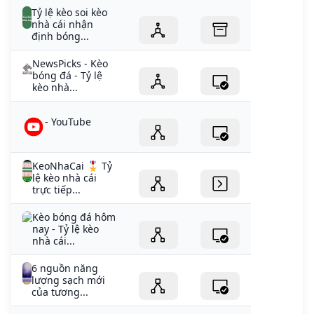
Tỷ lệ kèo soi kèo
nhà cái nhận
định bóng...
NewsPicks - Kèo
bóng đá - Tỷ lệ
kèo nhà...
- YouTube
KeoNhaCai 🎖️ Tỷ
lệ kèo nhà cái
trực tiếp...
Kèo bóng đá hôm
nay - Tỷ lệ kèo
nhà cái...
6 nguồn năng
lượng sạch mới
của tương...