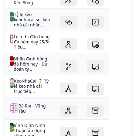
Kèo Bóng...
Tỷ lệ kèo
keonhacai soi kèo
nhà cái nhận...
Lịch thi đấu bóng
đá hôm nay 25/5:
Tiêu...
Nhận định bóng
đá hôm nay - Dự
đoán tỷ...
KeoNhaCai 🎖️ Tỷ
lệ kèo nhà cái
trực tiếp...
Bà Rịa - Vũng
Tàu
Bình Định Ninh
Thuận áp dụng
công nghệ...