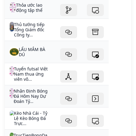
Thỏa ước lao
động tập thể
Thủ tướng tiếp
Tổng Giám đốc
Công ty...
LẨU MẮM BÀ
DÚ
Tuyển futsal Việt
Nam thua ứng
viên vô...
Nhận Định Bóng
Đá Hôm Nay Dự
Đoán Tỷ...
Kèo Nhà Cái - Tỷ
Lệ Kèo Bóng Đá
Trực...
TrucTiepBongDa