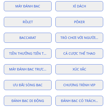
MÁY ĐÁNH BẠC
XÌ DÁCH
RỒLET
PÔKER
BACCARAT
TRÒ CHƠI VỚI NGƯỜI CHIA B
TIỀN THƯỞNG TIẾN TRIỂN
CÁ CƯỢC THỂ THAO
MÁY ĐÁNH BẠC TRỰC TUYẾN
XÚC XẮC
ƯU ĐÃI SÒNG BẠC
CHƯƠNG TRÌNH VIP
ĐÁNH BẠC DI ĐỘNG
ĐÁNH BẠC CÓ TRÁCH NHIỆ