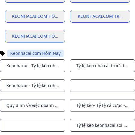
KEONHACAI.COM HÔM NAY
KEONHACAI.COM TRỰC TIẾ
KEONHACAI.COM HÔM NAY WORLD CUP
Keonhacai.com Hôm Nay
Keonhacai - Tỷ lệ kèo nhà cái kèo bóng đá trực tuyến BET88
Tỷ lệ kèo nhà cái trước trận đấu - Tỉ lệ kèo Ngoại hạng Anh Cup C1
Notifications
Notifications
Keonhacai - Tỷ lệ kèo nhà cái kèo malaysia Kèo macao hôm nay
Notifications
Notifications
Quy định về việc doanh nghiệp cần phải tổ chức khám sức khoẻ định kỳ cho người lao động
Tỷ lệ kèo- Tỷ lệ cá cược - Kèo bóng đá trực tuyến hôm nay
Notifications
Notifications
Tỷ lệ kèo keonhacai soi kèo nhà cái nhận định bóng đá hôm nay 24/2
Notifications
Notifications