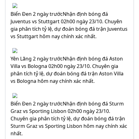
Biển Đen 2 ngày trướcNhận định bóng đá
Juventus vs Stuttgart 02h00 ngày 23/10. Chuyên
gia phân tích tỷ lệ, dự đoán bóng đá trận Juventus
vs Stuttgart hôm nay chính xác nhất.
Yên Lãng 2 ngày trướcNhận định bóng đá Aston
Villa vs Bologna 02h00 ngày 23/10. Chuyên gia
phân tích tỷ lệ, dự đoán bóng đá trận Aston Villa
vs Bologna hôm nay chính xác nhất.
Biển Đen 2 ngày trướcNhận định bóng đá Sturm
Graz vs Sporting Lisbon 02h00 ngày 23/10.
Chuyên gia phân tích tỷ lệ, dự đoán bóng đá trận
Sturm Graz vs Sporting Lisbon hôm nay chính xác
nhất.