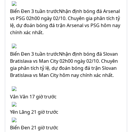
Biển Đen 3 tuần trướcNhận định bóng đá Arsenal
vs PSG 02h00 ngày 02/10. Chuyên gia phân tích tỷ
lệ, dự đoán bóng đá trận Arsenal vs PSG hôm nay
chính xác nhất.
Biển Đen 3 tuần trướcNhận định bóng đá Slovan
Bratislava vs Man City 02h00 ngày 02/10. Chuyên
gia phân tích tỷ lệ, dự đoán bóng đá trận Slovan
Bratislava vs Man City hôm nay chính xác nhất.
Vân Vân 17 giờ trước
Yên Lãng 21 giờ trước
Biển Đen 21 giờ trước