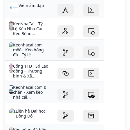
Viêm âm đạo
KeoNhaCai - Tỷ
Lệ Kèo Nhà Cái
Kèo Bóng...
Keonhacai.com
m88 - Kèo bóng
đá - Tỷ lệ...
Cổng TTĐT Sở Lao
động - Thương
binh & Xã...
Keonhacai.com bị
chặn - Xem kèo
nhà cái...
Liên hệ Đại học
Đông Đô
Kèo bóng đá hôm