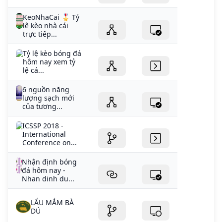
KeoNhaCai 🎖️ Tỷ
lệ kèo nhà cái
trực tiếp...
Tỷ lệ kèo bóng đá
hôm nay xem tỷ
lệ cá...
6 nguồn năng
lượng sạch mới
của tương...
ICSSP 2018 -
International
Conference on...
Nhận định bóng
đá hôm nay -
Nhan dinh du...
LẨU MẮM BÀ
DÚ