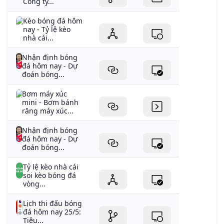
Công ty...
Kèo bóng đá hôm
nay - Tỷ lệ kèo
nhà cái...
Nhận định bóng
đá hôm nay - Dự
đoán bóng...
Bơm máy xúc
mini - Bơm bánh
răng máy xúc...
Nhận định bóng
đá hôm nay - Dự
đoán bóng...
Tỷ lệ kèo nhà cái
soi kèo bóng đá
vòng...
Lịch thi đấu bóng
đá hôm nay 25/5:
Tiêu...