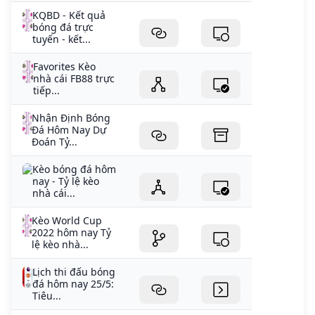
KQBD - Kết quả
bóng đá trực
tuyến - kết...
Favorites Kèo
nhà cái FB88 trực
tiếp...
Nhận Định Bóng
Đá Hôm Nay Dự
Đoán Tỷ...
Kèo bóng đá hôm
nay - Tỷ lệ kèo
nhà cái...
Kèo World Cup
2022 hôm nay Tỷ
lệ kèo nhà...
Lịch thi đấu bóng
đá hôm nay 25/5:
Tiêu...