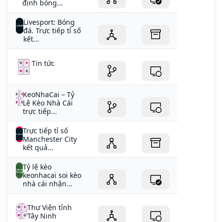
định bóng...
Livesport: Bóng
đá. Trực tiếp tỉ số
kết...
Tin tức
KeoNhaCai – Tỷ
Lệ Kèo Nhà Cái
trực tiếp...
Trực tiếp tỉ số
Manchester City
kết quả...
Tỷ lệ kèo
keonhacai soi kèo
nhà cái nhận...
Thư Viện tỉnh
Tây Ninh