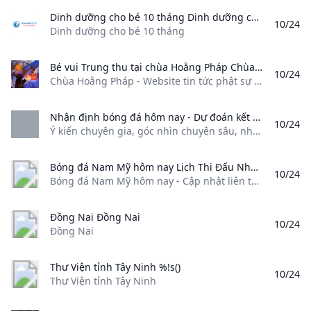
Dinh dưỡng cho bé 10 tháng Dinh dưỡng cho bé 10 tháng
10/24
Dinh dưỡng cho bé 10 tháng
Bé vui Trung thu tại chùa Hoằng Pháp Chùa Hoằng Pháp - Website tin tức phật sự và các bài giảng các chương trình ca nhạc ký sự Phật giáo
10/24
Chùa Hoằng Pháp - Website tin tức phật sự và các bài giảng, các chương trình ca nhạc, ký sự Phật giáo Cập nhật: 11/09/2014 Version English Trong hai ngày 07/09 và 08/09/2014 (nhằm ngày 14/08 và 15/08 Giáp Ngọ), hơn 250 em thanh thiếu niên trong Gia Đình Phật Tử huyện Hóc Môn cũng như các em thiếu nhi trong khu vực đã tập trung về chùa Hoằng Pháp để cùng tham dự chương trình “Vui Đón Trung Thu”.
Nhận định bóng đá hôm nay - Dự đoán kết quả Thể Thao 247 Ý kiến chuyên gia góc nhìn chuyên sâu nhận định bóng đá & dự đoán kết quả các trận đấu bóng đá Ngoại hạng Anh La Liga Serie A Bundes Liga...Cúp C1 mới nhất.
10/24
Ý kiến chuyên gia, góc nhìn chuyên sâu, nhận định bóng đá & dự đoán kết quả các trận đấu bóng đá Ngoại hạng Anh, La Liga, Serie A, Bundes Liga…Cúp C1 mới nhất. Nhận định bóng đá Nhận định Bologna vs AC Milan: Rossoneri tiếp đà tăng tốc, 23h00 ngày 26/10 (Nhận định, dự đoán) – Ngựa ô mùa trước là Bologna đang ngụp lặn ở nửa dưới BXH Serie A sẽ đón tiếp AC Milan đang trở lại mạnh mẽ tại sân Renato Dall’Ara.
Bóng đá Nam Mỹ hôm nay Lịch Thi Đấu Nhận Định Tỷ Lệ Soi Kèo - Bongdaplus.vn Bóng đá Nam Mỹ hôm nay - Cập nhật liên tục 24h Tin tức Lịch thi đấu TRỰC TIẾP Kết quả Tỷ lệ Soi kèo Video clip BXH các giải đấu hấp dẫn nhất
10/24
Bóng đá Nam Mỹ hôm nay - Cập nhật liên tục 24h Tin tức, Lịch thi đấu, TRỰC TIẾP Kết quả, Tỷ lệ, Soi kèo, Video clip, BXH các giải đấu hấp dẫn nhất
Đồng Nai Đồng Nai
10/24
Đồng Nai
Thư Viện tỉnh Tây Ninh %!s()
10/24
Thư Viện tỉnh Tây Ninh