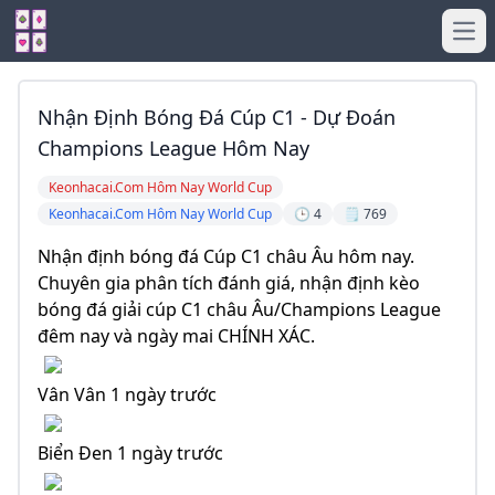
Ope
Nhận Định Bóng Đá Cúp C1 - Dự Đoán
Champions League Hôm Nay
Keonhacai.com Hôm Nay World Cup
Keonhacai.com Hôm Nay World Cup
🕒 4
🗒️ 769
Nhận định bóng đá Cúp C1 châu Âu hôm nay.
Chuyên gia phân tích đánh giá, nhận định kèo
bóng đá giải cúp C1 châu Âu/Champions League
đêm nay và ngày mai CHÍNH XÁC.
Vân Vân 1 ngày trước
Biển Đen 1 ngày trước