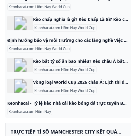
Keonhacai.com Hôm Nay World Cup
Kèo chấp nghĩa là gì? Kèo Chấp Là Gì? Kèo chấp là loại kèo được đưa ra để cân bằng cơ hội giữa hai đội bóng, đặc biệt khi có sự chênh lệch về trình độ.
Keonhacai.com Hôm Nay World Cup
Định hướng bảo vệ môi trường cho các làng nghề Việc phát triển các làng nghề là định hướng lâu dài của mỗi địa phương nhằm phát triển kinh tế xã hội, giải quyết bài toán lao động dư thừa vùng nông thôn. Tuy nhiên, mặt trái của sự phát triển làng nghề là vấn đề ô nhiễm môi trường. Định hướng bảo vệ môi trường cho các làng nghề 18/07/2023 Giải pháp xử lý nước thải thân thiện môi trường cho làng nghề sản xuất bún bánh Hà Nội hướng tới 100% làng nghề được công nhận đáp ứng điều kiện về bảo vệ môi trường Việc phát triển các làng nghề là định hướng lâu dài của mỗi địa phương nhằm phát triển kinh tế xã hội, giải quyết bài toán lao động dư thừa vùng nông thôn.
Keonhacai.com Hôm Nay World Cup
Kèo bắt tỷ số ăn bao nhiêu? Kèo châu Á bắt đầu ở mức 1/4 (0.25) bàn và có thể lên tới 2,5 hoặc 3 bàn ở những trận có sự chênh lệch quá lớn về thực lực giữa 2 đội. Điều khiến kèo châu Á trở nên thú vị nhất là việc sử dụng tỷ lệ bàn thắng 1/4 để có được “tỷ lệ ăn” gần nhất có thể.
Keonhacai.com Hôm Nay World Cup
Vòng loại World Cup 2026 châu Á: Lịch thi đấu kết quả bảng xếp hạng mới nhất Lịch thi đấu, kết quả, bảng xếp hạng cùng tin tức bình luận mới nhất Vòng loại World Cup 2026 châu Á và đội tuyển Việt Nam.
Keonhacai.com Hôm Nay World Cup
Keonhacai - Tỷ lệ kèo nhà cái kèo bóng đá trực tuyến BET88 Kèo nhà cái BET88 - Keonhacai bảng tỷ lệ cược bóng đá 88 mà nhà cái cung cấp cho người chơi trong các trận đấu bóng đá trực tuyến. Kèo nhà cái là bảng tỷ lệ cược mà nhà cái bet188 cung cấp cho người chơi trong các trận đấu bóng đá. Cụ thể, 188 sẽ đưa ra các loại kèo bóng đá trước trận hoặc trong trận và người chơi có thể đặt cược vào kết quả của trận đấu đó.
Keonhacai.com Hôm Nay
TRỰC TIẾP TỈ SỐ MANCHESTER CITY KẾT QUẢ