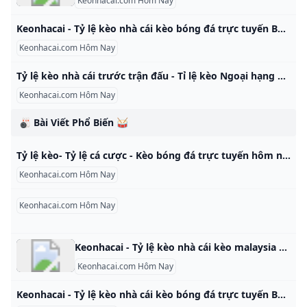
Keonhacai.com Hôm Nay
Keonhacai - Tỷ lệ kèo nhà cái kèo bóng đá trực tuyến BET88 Kèo nhà cái BET88 - Keonhacai bảng tỷ lệ cược bóng đá 88 mà nhà cái cung cấp cho người chơi trong các trận đấu bóng đá trực tuyến. Kèo nhà cái là bảng tỷ lệ cược mà nhà cái bet188 cung cấp cho người chơi trong các trận đấu bóng đá. Cụ thể, 188 sẽ đưa ra các loại kèo bóng đá trước trận hoặc trong trận và người chơi có thể đặt cược vào kết quả của trận đấu đó.
Keonhacai.com Hôm Nay
Tỷ lệ kèo nhà cái trước trận đấu - Tỉ lệ kèo Ngoại hạng Anh Cup C1 Tỷ lệ kèo nhà cái, dữ liệu tỉ lệ keonhacai được Xoilac TV cập nhật từng giây giúp người chơi đọc tỷ lệ kèo Malaysia, Macao, Châu Á, Âu chính xác nhất. Tỷ lệ kèo đơn giản là một dữ liệu tỉ lệ được mà các nhà cái đưa ra trước trận đấu. Dựa vào ty le keo này, bạn sẽ đưa ra quyết định cá cược của mình. Đương nhiên để đưa ra kèo chuẩn xác nhất, nhà cái phải tiến hành phân tích toàn bộ các thông tin của hai đội trước trận.
Keonhacai.com Hôm Nay
🎳 Bài Viết Phổ Biến 🥁
Tỷ lệ kèo- Tỷ lệ cá cược - Kèo bóng đá trực tuyến hôm nay Keonhacai - tỷ lệ kèo bóng đá trực tuyến tối nay. Cập nhật kèo nhà cái : Ngoại Hạng Anh, C1, C2, La Liga.. với mức kèo chấp, tài xỉu chi tiết Trang keonhacai nơi cung cấp thông tin tỷ lệ kèo cá cược hàng đầu Việt Nam. Cập nhật ngay chia sẻ về keonhacai để biết thêm chi tiết Truy cập 64.46.102.50 bạn sẽ xem được tỉ lệ kèo trực tuyến bóng đá nhanh nhất.
Keonhacai.com Hôm Nay
Keonhacai.com Hôm Nay
Keonhacai - Tỷ lệ kèo nhà cái kèo malaysia Kèo macao hôm nay Bảng kèo nhà cái 88 tại Bet20 cung cấp thông tin tỷ lệ kèo bóng đá trực tuyến cách xem kèo malaysia, kèo ma cao, kèo tài xỉu, kèo xiên trong hôm nay, truy cập xem nhanh nhất!
Keonhacai.com Hôm Nay
Keonhacai - Tỷ lệ kèo nhà cái kèo bóng đá trực tuyến BET88 Kèo nhà cái BET88 - Keonhacai bảng tỷ lệ cược bóng đá 88 mà nhà cái cung cấp cho người chơi trong các trận đấu bóng đá trực tuyến. Kèo nhà cái là bảng tỷ lệ cược mà nhà cái bet188 cung cấp cho người chơi trong các trận đấu bóng đá. Cụ thể, 188 sẽ đưa ra các loại kèo bóng đá trước trận hoặc trong trận và người chơi có thể đặt cược vào kết quả của trận đấu đó.