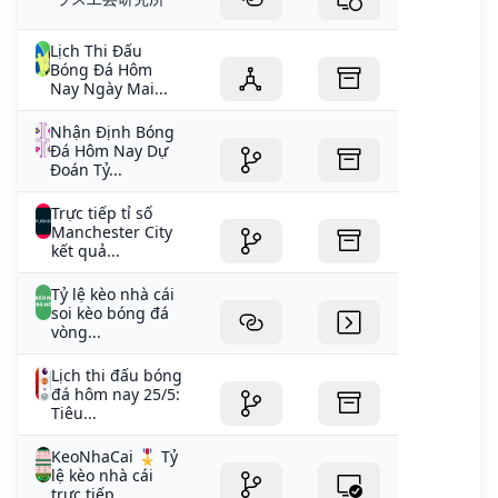
Lịch Thi Đấu
Bóng Đá Hôm
Nay Ngày Mai...
Nhận Định Bóng
Đá Hôm Nay Dự
Đoán Tỷ...
Trực tiếp tỉ số
Manchester City
kết quả...
Tỷ lệ kèo nhà cái
soi kèo bóng đá
vòng...
Lịch thi đấu bóng
đá hôm nay 25/5:
Tiêu...
KeoNhaCai 🎖️ Tỷ
lệ kèo nhà cái
trực tiếp...