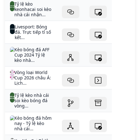
Tỷ lệ kèo
keonhacai soi kèo
nhà cái nhận...
Livesport: Bóng
đá. Trực tiếp tỉ số
kết...
Kèo bóng đá AFF
Cup 2024 Tỷ lệ
kèo nhà...
Vòng loại World
Cup 2026 châu Á:
Lịch...
Tỷ lệ kèo nhà cái
soi kèo bóng đá
vòng...
Kèo bóng đá hôm
nay - Tỷ lệ kèo
nhà cái...