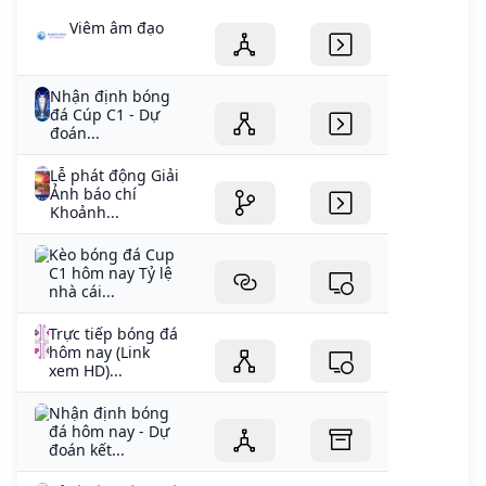
Viêm âm đạo
Nhận định bóng
đá Cúp C1 - Dự
đoán...
Lễ phát động Giải
Ảnh báo chí
Khoảnh...
Kèo bóng đá Cup
C1 hôm nay Tỷ lệ
nhà cái...
Trực tiếp bóng đá
hôm nay (Link
xem HD)...
Nhận định bóng
đá hôm nay - Dự
đoán kết...