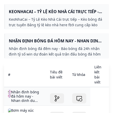
nguyen chatsản xuất nhựa pmmasan xuat nhua
pmmasản xuất nhựa pmma nguyên chấtsan xuat nhua
KEONHACAI – TỶ LỆ KÈO NHÀ CÁI TRỰC TIẾP -
pmma nguyen chat
KÈO BÓNG ĐÁ TRỰC TUYẾN PNLD - MODERNA
KeoNhaCai – Tỷ Lệ Kèo Nhà Cái trực tiếp – Kèo bóng đá
trực tuyến Bảng tỷ lệ kèo nhà here fb9 cung cấp kèo
bóng đ Trực tuyến aff 2022, tỷ lệ Cược: kèo chấp, kèo tỷ,
kèo tài xỉu .. tất cả cac trận đấu diễn ra trong ngày.
NHẬN ĐỊNH BÓNG ĐÁ HÔM NAY - NHAN DINH
Bảng kèo nhà cai hôm nay Để tìm nhanh trận đấu, hãy
DU DOAN BÓNG ĐÁ TỐI NAY
nhấn vào ” Tìm trận đấu ” hoặc sử dụng chức năng ” Lọc
Nhận định bóng đá đêm nay - Báo bóng đá 24h nhận
giải đấu ” trên bảng tỷ lệ kèo nhà cai. Đăng ký Chúng tôi
định tỷ số win dự đoán kết quả trận đấu bóng đá hôm
cung cấp cho người xem bảng keonhacai mới nhất,
nay rạng sáng mai từ các chuyên gia
được cải tiến giúp tải nhanh tỷ lệ cược bóng đ tuyến
Liên
C
hôm nay mà không cần pHải chời nhiều. Kèo Châuo Á:
Tiêu đề
kết
ti
#
Từ khóa
Kèo H1, Cả Trận – Kèo Châu Âu – Kèo Tỷ Số Hôm Nay
bài viết
bài
bà
được Cập Nhật Chíật Xác Cứi 1 Giay 1 lần giúp người
viết
vi
xem thuận tiện, d ễ dàng hơn trình theo dói và here
cược bóng đ tuyến. Ngoài ra tại website www.sipg-
Nhận định bóng
đá hôm nay -
fc.com còn cung cấp thông tin soo kèo nhà nhài các
Nhan dinh du...
trận đấu hay và hấp dẫn nhất dựi dự đoán từ các chuyn
sii kèo bóng đi nhiều nim kin nhghiệ trở thành người
Bơm máy xúc