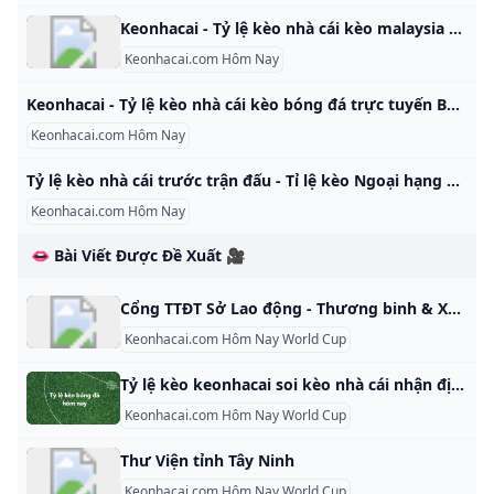
Keonhacai - Tỷ lệ kèo nhà cái kèo malaysia Kèo macao hôm nay Bảng kèo nhà cái 88 tại Bet20 cung cấp thông tin tỷ lệ kèo bóng đá trực tuyến cách xem kèo malaysia, kèo ma cao, kèo tài xỉu, kèo xiên trong hôm nay, truy cập xem nhanh nhất!
Keonhacai.com Hôm Nay
Keonhacai - Tỷ lệ kèo nhà cái kèo bóng đá trực tuyến BET88 Kèo nhà cái BET88 - Keonhacai bảng tỷ lệ cược bóng đá 88 mà nhà cái cung cấp cho người chơi trong các trận đấu bóng đá trực tuyến. Kèo nhà cái là bảng tỷ lệ cược mà nhà cái bet188 cung cấp cho người chơi trong các trận đấu bóng đá. Cụ thể, 188 sẽ đưa ra các loại kèo bóng đá trước trận hoặc trong trận và người chơi có thể đặt cược vào kết quả của trận đấu đó.
Keonhacai.com Hôm Nay
Tỷ lệ kèo nhà cái trước trận đấu - Tỉ lệ kèo Ngoại hạng Anh Cup C1 Tỷ lệ kèo nhà cái, dữ liệu tỉ lệ keonhacai được Xoilac TV cập nhật từng giây giúp người chơi đọc tỷ lệ kèo Malaysia, Macao, Châu Á, Âu chính xác nhất. Tỷ lệ kèo đơn giản là một dữ liệu tỉ lệ được mà các nhà cái đưa ra trước trận đấu. Dựa vào ty le keo này, bạn sẽ đưa ra quyết định cá cược của mình. Đương nhiên để đưa ra kèo chuẩn xác nhất, nhà cái phải tiến hành phân tích toàn bộ các thông tin của hai đội trước trận.
Keonhacai.com Hôm Nay
👄 Bài Viết Được Đề Xuất 🎥
Cổng TTĐT Sở Lao động - Thương binh & Xã hội Hà Tĩnh - Chiến lược quy hoạch kế hoạch Chiến lược, quy hoạch, kế hoạch Chiến lược, quy hoạch, kế hoạch.. Sở Lao động thương binh và Xã hội Hà Tĩnh 04-03-2024 Ngày 27/02/2024, Chính phủ ban hành Nghị định 23/2024/NĐ-CP quy định chi tiết về một số điều và biện pháp thi hành Luật Đấu thầu về lựa chọn nhà đầu tư thực hiện dự án thuộc trường hợp phải tổ chức đấu thầu theo quy định của pháp luật quản lý ngành, lĩnh vực.
Keonhacai.com Hôm Nay World Cup
Tỷ lệ kèo keonhacai soi kèo nhà cái nhận định bóng đá hôm nay 25/3 Tỷ lệ kèo, keonhacai, soi kèo nhà cái, nhận định bóng đá hôm nay ngày 25/3. Tỷ lệ kèo nhà cái, dự đoán bóng đá bóng đá vòng loại World Cup 2022 khu vực Nam Mỹ, châu Phi, giao hữu ĐTQG. 25/03/2022 23:04 GMT+7 | Nhận định bóng đá - 23-03-2022Tỷ lệ kèo, keonhacai, soi kèo nhà cái, nhận định bóng đá hôm nay 23/3 25-03-2022Tỷ lệ kèo, keonhacai, soi kèo nhà cái, nhận định bóng đá hôm nay 24/3 Tỷ lệ kèo, keonhacai, soi kèo nhà cái, nhận định bóng đá hôm nay ngày 25/3.
Keonhacai.com Hôm Nay World Cup
Thư Viện tỉnh Tây Ninh
Keonhacai.com Hôm Nay World Cup