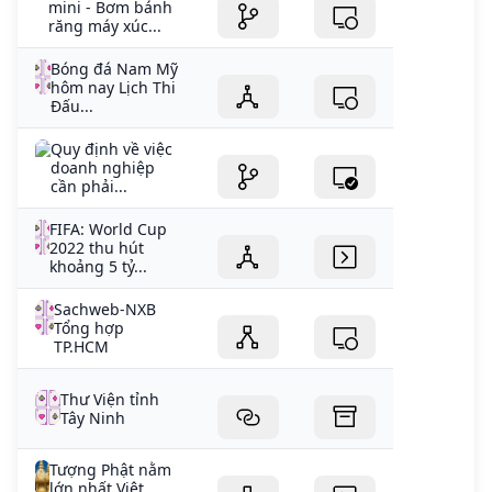
chiến thắng nhé! Hướng dẫn Cách sử dụng bảng tỷ lệ
mini - Bơm bánh
răng máy xúc...
kèo nhà cai Bảng tỷ kèo nhà céi Sẽ hiện thị kèo những
trận đấu trực tiếp đang diễn ra ở tran cùng với hiển thị
Bóng đá Nam Mỹ
ràng theo chiều dọc cac thông số trận đấu như tỷ lệ
hôm nay Lịch Thi
châuo Á, châuh thua hòa , kèo tài xỉu… Kèo được hiển
Đấu...
thị là ty le keo Vietnam loại kèo được người chơi Cá cược
tại Việt Nam chơi nhiều nhất. Bảng kèo chúng tôi cung
Quy định về việc
doanh nghiệp
cấp bao gồm tất cả chac tỷ lệ kèo nhà ny hôm nay từ cac
cần phải...
nhài lớn nhất tại châ á hiện nay bao gồm: fb9 – nhài
here thể thhao fb9 – nhà here thus m88 Thao fb9 với tỷ
FIFA: World Cup
lệ kèo Vietnam, tỷ lệ kèo macao: tỷ lệ kèo nhà here c1,
2022 thu hút
khoảng 5 tỷ...
c2, tỷ lệ kèo ngoại hạng anh và tất cả cả lệ kèo bóng đ
Tuyến bóng đá lớn nhỏ tran to àon thếi đá hôm nay, kèo
Sachweb-NXB
bóng đá ngày mai, kèo bóng đá Ý, Pháp, Đức, Tây Ban
Tổng hợp
Nha, ngoại hạng Anh, Kèo World Cup 2022, Kèo Copa
TP.HCM
America.. với dữ liệu cập nhật real time. Đối với những
trận đấu hôm nay nhưng chưa diễn ra, bạn cần pHải
Thư Viện tỉnh
kéo xuống dưới để xem hoặc nhấn vào ô tim kiếm đội
Tây Ninh
bóng để tìm trận đấu. Kèo tỷ số, điểm số chính xác chỉ
có thể theo doi trước khi trận đấu diễn ra. Nhấn vào ô
Tượng Phật nằm
Kèo tỷ số – Điểm số chính xác để xem tỷ lệ dự đoán tỷ số
lớn nhất Việt