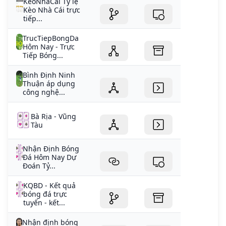
KeoNhaCai Tỷ lệ
Kèo Nhà Cái trực
tiếp...
TrucTiepBongDa
Hôm Nay - Trực
Tiếp Bóng...
Bình Định Ninh
Thuận áp dụng
công nghệ...
Bà Rịa - Vũng
Tàu
Nhận Định Bóng
Đá Hôm Nay Dự
Đoán Tỷ...
KQBD - Kết quả
bóng đá trực
tuyến - kết...
Nhận định bóng