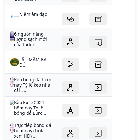
Viêm âm đạo
6 nguồn năng
lượng sạch mới
của tương...
LẨU MẮM BÀ
DÚ
Kèo bóng đá hôm
nay Tỷ lệ kèo nhà
cái 5...
Kèo Euro 2024
hôm nay Tỷ lệ
bóng đá Euro...
Trực tiếp bóng đá
hôm nay (Link
xem HD)...