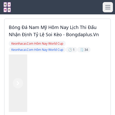
Ope
Bóng Đá Nam Mỹ Hôm Nay Lịch Thi Đấu
Nhận Định Tỷ Lệ Soi Kèo - Bongdaplus.vn
Keonhacai.com Hôm Nay World Cup
Keonhacai.com Hôm Nay World Cup
🕒 1
🗒️ 34
Previous
Next