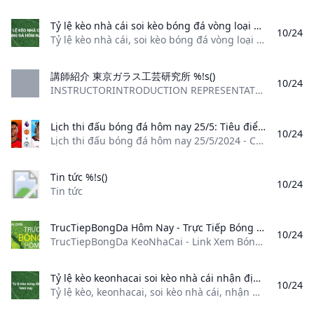
Tỷ lệ kèo nhà cái soi kèo bóng đá vòng loại World Cup 2022 hôm nay Tỷ lệ kèo nhà cái soi kèo bóng đá vòng loại World Cup 2022 hôm nay. Kèo vòng loại World Cup 2022 châu Âu. Kèo vòng loại World Cup 2022 châu Á. Kèo vòng loại World Cup 2002 Nam Mỹ.
10/24
Tỷ lệ kèo nhà cái, soi kèo bóng đá vòng loại World Cup 2022 hôm nay. Kèo vòng loại World Cup 2022 châu Âu. Kèo vòng loại World Cup 2022 châu Á. Kèo vòng loại World Cup 2002 Nam Mỹ. 06/09/2021 19:15 GMT+7 | Nhận định bóng đá - 05-09-2021Lịch thi đấu vòng loại World Cup 2022 châu Á. VTV6 trực tiếp bóng đá Việt Nam vs Úc 06-09-2021Lịch thi đấu vòng loại World Cup 2022 châu Âu - Lịch trực tiếp bóng đá hôm nay 05-09-2021Tỷ lệ kèo nhà cái, soi kèo bóng đá vòng loại World Cup 2022 hôm nay ngày 4/9 Tỷ lệ kèo nhà cái, soi kèo bóng đá vòng loại World Cup 2022 hôm nay.
講師紹介 東京ガラス工芸研究所 %!s()
10/24
INSTRUCTORINTRODUCTION REPRESENTATIVE INSTRUCTOR STAFF
Lịch thi đấu bóng đá hôm nay 25/5: Tiêu điểm chung kết FA Cup Lịch thi đấu bóng đá hôm nay 25/5/2024 - Cung cấp lịch thi đấu bóng đá trong nước và các giải đấu quốc tế hấp dẫn đêm nay rạng sáng mai.
10/24
Lịch thi đấu bóng đá hôm nay 25/5/2024 - Cung cấp lịch thi đấu bóng đá trong nước và các giải đấu quốc tế hấp dẫn đêm nay, rạng sáng mai. Thiên Bình Xem các bài viết của tác giả Sao chép liên kết25/05/2024 07:15 (GMT+07:00) Lịch thi đấu bóng đá hôm nay 25/5/2024 - Cung cấp lịch thi đấu bóng đá trong nước và các giải đấu quốc tế hấp dẫn đêm nay, rạng sáng mai.
Tin tức %!s()
10/24
Tin tức
TrucTiepBongDa Hôm Nay - Trực Tiếp Bóng Đá Kèo Nhà Cái TrucTiepBongDa KeoNhaCai - Link Xem Bóng Đá Trực Tiếp World Cup 2022 - Xem Bóng Đá VTV3 VTV6 K+ Chất Lượng Hình Ảnh Cao.
10/24
TrucTiepBongDa KeoNhaCai - Link Xem Bóng Đá Trực Tiếp World Cup 2022 - Xem Bóng Đá VTV3, VTV6, K+ Chất Lượng Hình Ảnh Cao. tructiepbongda bình luận tiếng Việt – truc tiep K+ – tructiepbongda hôm nay ⚽ Xem bóng đá trực tiếp – 1 ⚽ Xem bóng đá trực tiếp – 2 ⚽ Xem bóng đá trực tiếp – 3 ⚽ Xem bóng đá trực tiếp – 4 Xem trực tiếp bóng đá kèo nhà cái – xem bóng đá online từ keonhacaibet.
Tỷ lệ kèo keonhacai soi kèo nhà cái nhận định bóng đá hôm nay 31/1 1/2 Tỷ lệ kèo keonhacai soi kèo nhà cái nhận định bóng đá hôm nay ngày 31/1 1/2. Tỷ lệ kèo nhà cái dự đoán bóng đá Cúp quốc gia Pháp vòng loại World Cup 2022 châu Á.
10/24
Tỷ lệ kèo, keonhacai, soi kèo nhà cái, nhận định bóng đá hôm nay ngày 31/1, 1/2. Tỷ lệ kèo nhà cái, dự đoán bóng đá Cúp quốc gia Pháp, vòng loại World Cup 2022 châu Á. 01/02/2022 17:20 GMT+7 | Nhận định bóng đá - 29-01-2022Tỷ lệ kèo, keonhacai, soi kèo nhà cái, nhận định bóng đá hôm nay 28/1, 29/1 30-01-2022Tỷ lệ kèo, keonhacai, soi kèo nhà cái, nhận định bóng đá hôm nay 30/1 30-01-2022Tỷ lệ kèo, keonhacai, soi kèo nhà cái, nhận định bóng đá hôm nay 30/1, 31/1 Tỷ lệ kèo, keonhacai, soi kèo nhà cái, nhận định bóng đá hôm nay ngày 31/1, 1/2.