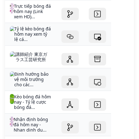
Trực tiếp bóng đá
hôm nay (Link
xem HD)...
Tỷ lệ kèo bóng đá
hôm nay xem tỷ
lệ cá...
講師紹介 東京ガ
ラス工芸研究所
Định hướng bảo
vệ môi trường
cho các...
Kèo bóng đá hôm
nay - Tỷ lệ cược
bóng đá...
Nhận định bóng
đá hôm nay -
Nhan dinh du...