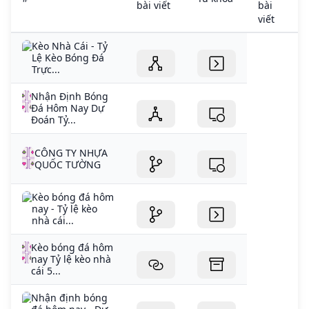
bài viết
bài
bà
America.. với dữ liệu cập nhật real time. Đối với những
viết
vi
trận đấu hôm nay nhưng chưa diễn ra, bạn cần pHải
kéo xuống dưới để xem hoặc nhấn vào ô tim kiếm đội
Kèo Nhà Cái - Tỷ
Lệ Kèo Bóng Đá
bóng để tìm trận đấu. Kèo tỷ số, điểm số chính xác chỉ
Trực...
có thể theo doi trước khi trận đấu diễn ra. Nhấn vào ô
Kèo tỷ số – Điểm số chính xác để xem tỷ lệ dự đoán tỷ số
Nhận Định Bóng
của trận đấu. Hướng dẫn đọc kèo nhà cai cơ bản Một số
Đá Hôm Nay Dự
tỷ lệ kèo nhà cái mà người chơi mới nên nằm lòng như
Đoán Tỷ...
sau: Tỷ lệ Kèo nhà cai đồng banh Kèo đồng bath hay
còn gọi là kèo chấp hòa, với kèo này người chơi dự đoán
CÔNG TY NHỰA
đii đội thắng cuộc sẽ thắng, trận đấu hòa thì cảa đặt
QUỐC TƯỜNG
cược sẽ hòa nhauu. Tỷ lệ Kèo nhà cai đồng nửa (1/4)
Nếu chơi kèo đồng nửa người chơi sẽ thắng đủ tiền nếi
Kèo bóng đá hôm
nay - Tỷ lệ kèo
mình đặt cược thắng, nếu hòa sẽ thua nửa tiền, nếu
nhà cái...
thua thua thu đủ tiền và ngược lại. Tỷ lệ Kèo nhà cai
chấp nửa (1/2) Với kèo chấp nửa người chơi sẽ thắng đủ
Kèo bóng đá hôm
tiền nếu đội mình đặt cược thắng, hòa sẽ thua đủ tiền.
nay Tỷ lệ kèo nhà
Tỷ lệ Kèo nhà cai nửa một (3/4) Ở kèo nửa một nếu đội
cái 5...
mình đặt cược chỉ thắng 1 bàn thì người chơi chỉ nửa
Nhận định bóng
tiền, thắng 2 bàn trở lean đủ đủ, hòa và thua sẽ thua