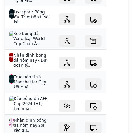
Tỷ lệ kèo...
Livesport: Bóng
đá. Trực tiếp tỉ số
kết...
Kèo bóng đá
Vòng loại World
Cup Châu Á...
Nhận định bóng
đá hôm nay - Dự
đoán tỷ...
Trực tiếp tỉ số
Manchester City
kết quả...
Kèo bóng đá AFF
Cup 2024 Tỷ lệ
kèo nhà...
Nhận định bóng
đá hôm nay Soi
kèo dự...