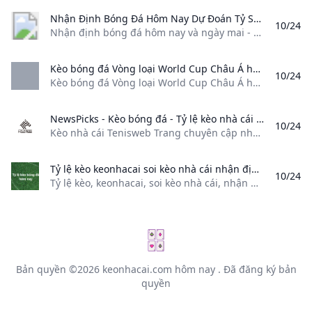
Nhận Định Bóng Đá Hôm Nay Dự Đoán Tỷ Số Chính Xác Từ Chuyên Gia - Bongdaplus.vn Nhận định bóng đá hôm nay và ngày mai - Dự đoán tỷ số tỷ lệ soi kèo nhận định đội hình nhanh và chính xác nhất
10/24
Nhận định bóng đá hôm nay và ngày mai - Dự đoán tỷ số, tỷ lệ, soi kèo, nhận định, đội hình nhanh và chính xác nhất
Kèo bóng đá Vòng loại World Cup Châu Á hôm nay tỷ lệ bóng đá tối và đêm nay Kèo bóng đá Vòng loại World Cup Châu Á hôm nay: tỷ lệ bóng đá Vòng loại World Cup Châu Á trực tuyến tối và đêm nay. Xem tỷ lệ kèo bóng đá Vòng loại World Cup Châu Á ngày mai online chính xác nhất
10/24
Kèo bóng đá Vòng loại World Cup Châu Á hôm nay: tỷ lệ bóng đá Vòng loại World Cup Châu Á trực tuyến tối và đêm nay. Xem tỷ lệ kèo bóng đá Vòng loại World Cup Châu Á ngày mai online chính xác nhất Xem tất cả
NewsPicks - Kèo bóng đá - Tỷ lệ kèo nhà cái 5 hôm nay Kèo nhà cái Tenisweb Trang chuyên cập nhật thông tin kèo nhà cái là điểm đến lý tưởng cho những người yêu thích cá cược bóng đá. Tại Keonhacai bạn sẽ luôn được cung cấp bảng tỷ lệ kèo cá cược chi...
10/24
Kèo nhà cái Tenisweb Trang chuyên cập nhật thông tin kèo nhà cái, là điểm đến lý tưởng cho những người yêu thích cá cược bóng đá. Tại Keonhacai, bạn sẽ luôn được cung cấp bảng tỷ lệ kèo cá cược chi…
Tỷ lệ kèo keonhacai soi kèo nhà cái nhận định bóng đá hôm nay 25/3 Tỷ lệ kèo keonhacai soi kèo nhà cái nhận định bóng đá hôm nay ngày 25/3. Tỷ lệ kèo nhà cái dự đoán bóng đá bóng đá vòng loại World Cup 2022 khu vực Nam Mỹ châu Phi giao hữu ĐTQG.
10/24
Tỷ lệ kèo, keonhacai, soi kèo nhà cái, nhận định bóng đá hôm nay ngày 25/3. Tỷ lệ kèo nhà cái, dự đoán bóng đá bóng đá vòng loại World Cup 2022 khu vực Nam Mỹ, châu Phi, giao hữu ĐTQG. 25/03/2022 23:04 GMT+7 | Nhận định bóng đá - 23-03-2022Tỷ lệ kèo, keonhacai, soi kèo nhà cái, nhận định bóng đá hôm nay 23/3 25-03-2022Tỷ lệ kèo, keonhacai, soi kèo nhà cái, nhận định bóng đá hôm nay 24/3 Tỷ lệ kèo, keonhacai, soi kèo nhà cái, nhận định bóng đá hôm nay ngày 25/3.
Bản quyền ©2026
keonhacai.com hôm nay
. Đã đăng ký bản
quyền