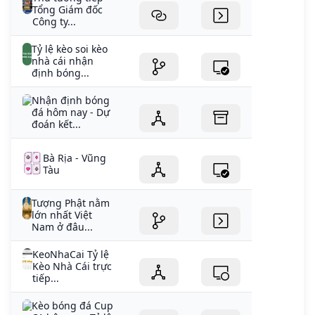
Tổng Giám đốc
Công ty...
Tỷ lệ kèo soi kèo
nhà cái nhận
định bóng...
Nhận định bóng
đá hôm nay - Dự
đoán kết...
Bà Rịa - Vũng
Tàu
Tượng Phật nằm
lớn nhất Việt
Nam ở đâu...
KeoNhaCai Tỷ lệ
Kèo Nhà Cái trực
tiếp...
Kèo bóng đá Cup