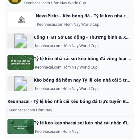
Keonhacai.com Hôm Nay World Cup
NewsPicks - Kèo bóng đá - Tỷ lệ kèo nhà cái 5 hôm nay Kèo nhà cái Tenisweb Trang chuyên cập nhật thông tin kèo nhà cái, là điểm đến lý tưởng cho những người yêu thích cá cược bóng đá. Tại Keonhacai, bạn sẽ luôn được cung cấp bảng tỷ lệ kèo cá cược chi…
Keonhacai.com Hôm Nay World Cup
Cổng TTĐT Sở Lao động - Thương binh & Xã hội Hà Tĩnh - Chiến lược quy hoạch kế hoạch Chiến lược, quy hoạch, kế hoạch Chiến lược, quy hoạch, kế hoạch.. Sở Lao động thương binh và Xã hội Hà Tĩnh 04-03-2024 Ngày 27/02/2024, Chính phủ ban hành Nghị định 23/2024/NĐ-CP quy định chi tiết về một số điều và biện pháp thi hành Luật Đấu thầu về lựa chọn nhà đầu tư thực hiện dự án thuộc trường hợp phải tổ chức đấu thầu theo quy định của pháp luật quản lý ngành, lĩnh vực.
Keonhacai.com Hôm Nay World Cup
Tỷ lệ kèo nhà cái soi kèo bóng đá vòng loại World Cup 2022 hôm nay Tỷ lệ kèo nhà cái, soi kèo bóng đá vòng loại World Cup 2022 hôm nay. Kèo vòng loại World Cup 2022 châu Âu. Kèo vòng loại World Cup 2022 châu Á. Kèo vòng loại World Cup 2002 Nam Mỹ. 06/09/2021 19:15 GMT+7 | Nhận định bóng đá - 05-09-2021Lịch thi đấu vòng loại World Cup 2022 châu Á. VTV6 trực tiếp bóng đá Việt Nam vs Úc 06-09-2021Lịch thi đấu vòng loại World Cup 2022 châu Âu - Lịch trực tiếp bóng đá hôm nay 05-09-2021Tỷ lệ kèo nhà cái, soi kèo bóng đá vòng loại World Cup 2022 hôm nay ngày 4/9 Tỷ lệ kèo nhà cái, soi kèo bóng đá vòng loại World Cup 2022 hôm nay.
Keonhacai.com Hôm Nay World Cup
Kèo bóng đá hôm nay Tỷ lệ kèo nhà cái 5 trực tuyến Keonhacai Kèo bóng đá hôm nay mới nhất. Xem tỷ lệ kèo nhà cái 5 trực tuyến tối đêm nay chuẩn xác. Tỷ lệ kèo cá cược keonhacai 5 trực tiếp nhanh nhất 24h qua. Xem tất cả Tìm hiểu về kèo nhà cái và tỷ lệ kèo bóng đá Xem tỷ lệ kèo nhà cái hôm nay tại Bongdanet có ưu điểm nổi bật gì? Các loại tỷ lệ kèo nhà cái thường gặp
Keonhacai.com Hôm Nay World Cup
Keonhacai - Tỷ lệ kèo nhà cái kèo bóng đá trực tuyến BET88 Kèo nhà cái BET88 - Keonhacai bảng tỷ lệ cược bóng đá 88 mà nhà cái cung cấp cho người chơi trong các trận đấu bóng đá trực tuyến. Kèo nhà cái là bảng tỷ lệ cược mà nhà cái bet188 cung cấp cho người chơi trong các trận đấu bóng đá. Cụ thể, 188 sẽ đưa ra các loại kèo bóng đá trước trận hoặc trong trận và người chơi có thể đặt cược vào kết quả của trận đấu đó.
Keonhacai.com Hôm Nay
Tỷ lệ kèo keonhacai soi kèo nhà cái nhận định bóng đá hôm nay 11/2 Tỷ lệ kèo, keonhacai, soi kèo nhà cái, nhận định bóng đá hôm nay ngày 11/2. Tỷ lệ kèo nhà cái, dự đoán bóng đá Tây Ban Nha La Liga, bóng đá Đức Bundesliga, bóng đá Pháp Ligue 1. 11/02/2022 21:55 GMT+7 | Nhận định bóng đá - 10-02-2022Tỷ lệ kèo, keonhacai, soi kèo nhà cái, nhận định bóng đá hôm nay 10/2 Tỷ lệ kèo, keonhacai, soi kèo nhà cái, nhận định bóng đá hôm nay ngày 11/2.
Keonhacai.com Hôm Nay