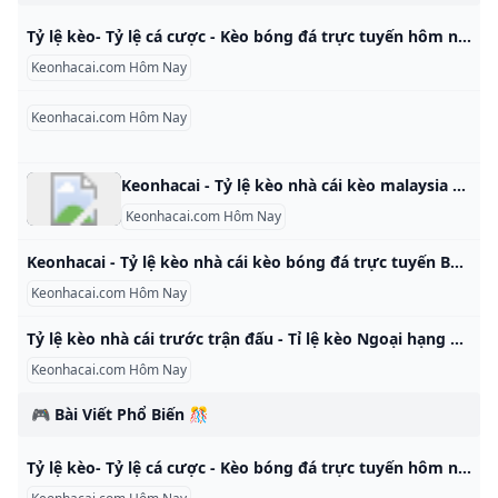
Moderna
Tỷ lệ kèo- Tỷ lệ cá cược - Kèo bóng đá trực tuyến hôm nay Keonhacai - tỷ lệ kèo bóng đá trực tuyến tối nay. Cập nhật kèo nhà cái : Ngoại Hạng Anh, C1, C2, La Liga.. với mức kèo chấp, tài xỉu chi tiết Trang keonhacai nơi cung cấp thông tin tỷ lệ kèo cá cược hàng đầu Việt Nam. Cập nhật ngay chia sẻ về keonhacai để biết thêm chi tiết Truy cập 64.46.102.50 bạn sẽ xem được tỉ lệ kèo trực tuyến bóng đá nhanh nhất.
Keonhacai.com Hôm Nay
Keonhacai.com Hôm Nay
Keonhacai - Tỷ lệ kèo nhà cái kèo malaysia Kèo macao hôm nay Bảng kèo nhà cái 88 tại Bet20 cung cấp thông tin tỷ lệ kèo bóng đá trực tuyến cách xem kèo malaysia, kèo ma cao, kèo tài xỉu, kèo xiên trong hôm nay, truy cập xem nhanh nhất!
Keonhacai.com Hôm Nay
Keonhacai - Tỷ lệ kèo nhà cái kèo bóng đá trực tuyến BET88 Kèo nhà cái BET88 - Keonhacai bảng tỷ lệ cược bóng đá 88 mà nhà cái cung cấp cho người chơi trong các trận đấu bóng đá trực tuyến. Kèo nhà cái là bảng tỷ lệ cược mà nhà cái bet188 cung cấp cho người chơi trong các trận đấu bóng đá. Cụ thể, 188 sẽ đưa ra các loại kèo bóng đá trước trận hoặc trong trận và người chơi có thể đặt cược vào kết quả của trận đấu đó.
Keonhacai.com Hôm Nay
Tỷ lệ kèo nhà cái trước trận đấu - Tỉ lệ kèo Ngoại hạng Anh Cup C1 Tỷ lệ kèo nhà cái, dữ liệu tỉ lệ keonhacai được Xoilac TV cập nhật từng giây giúp người chơi đọc tỷ lệ kèo Malaysia, Macao, Châu Á, Âu chính xác nhất. Tỷ lệ kèo đơn giản là một dữ liệu tỉ lệ được mà các nhà cái đưa ra trước trận đấu. Dựa vào ty le keo này, bạn sẽ đưa ra quyết định cá cược của mình. Đương nhiên để đưa ra kèo chuẩn xác nhất, nhà cái phải tiến hành phân tích toàn bộ các thông tin của hai đội trước trận.
Keonhacai.com Hôm Nay
🎮 Bài Viết Phổ Biến 🎊
Tỷ lệ kèo- Tỷ lệ cá cược - Kèo bóng đá trực tuyến hôm nay Keonhacai - tỷ lệ kèo bóng đá trực tuyến tối nay. Cập nhật kèo nhà cái : Ngoại Hạng Anh, C1, C2, La Liga.. với mức kèo chấp, tài xỉu chi tiết Trang keonhacai nơi cung cấp thông tin tỷ lệ kèo cá cược hàng đầu Việt Nam. Cập nhật ngay chia sẻ về keonhacai để biết thêm chi tiết Truy cập 64.46.102.50 bạn sẽ xem được tỉ lệ kèo trực tuyến bóng đá nhanh nhất.