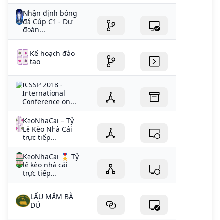
Nhận định bóng
đá Cúp C1 - Dự
đoán...
Kế hoạch đào
tạo
ICSSP 2018 -
International
Conference on...
KeoNhaCai – Tỷ
Lệ Kèo Nhà Cái
trực tiếp...
KeoNhaCai 🎖️ Tỷ
lệ kèo nhà cái
trực tiếp...
LẨU MẮM BÀ
DÚ