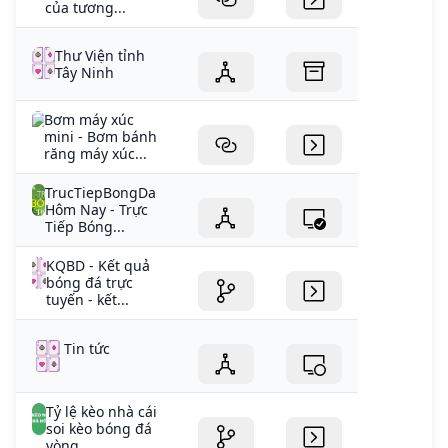
Lệch Len đến 0.1> 0.2 Giá. Ngoài ra tại FB9 cũng có
của tương...
hoàn trả thể thao dành riêng cho người Việt Nam rất
cao lán đến 0.3% hoàn trả mỗi ngày. Để tìm hiểu thêm
Thư Viện tỉnh
về Nhà cái FB9 bạn có thể tham khảo thêm tại trang chủ
Tây Ninh
website www.sipg-fc.com
Bơm máy xúc
mini - Bơm bánh
răng máy xúc...
TrucTiepBongDa
Hôm Nay - Trực
Tiếp Bóng...
KQBD - Kết quả
bóng đá trực
tuyến - kết...
Tin tức
Tỷ lệ kèo nhà cái
soi kèo bóng đá
vòng...