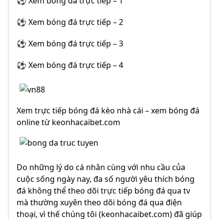
⚽ Xem bóng đá trực tiếp – 1
⚽ Xem bóng đá trực tiếp – 2
⚽ Xem bóng đá trực tiếp – 3
⚽ Xem bóng đá trực tiếp – 4
Xem trực tiếp bóng đá kèo nhà cái – xem bóng đá
online từ keonhacaibet.com
Do những lý do cá nhân cùng với nhu cầu của
cuộc sống ngày nay, đa số người yêu thích bóng
đá không thể theo dõi trực tiếp bóng đá qua tv
mà thường xuyên theo dõi bóng đá qua điện
thoại, vì thế chúng tôi (keonhacaibet.com) đã giúp