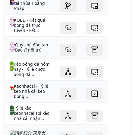
tại chùa Hoằng
Pháp
KQBD - Kết quả
bóng đá trực
tuyến - kết...
Quy chế đào tạo
Bác sĩ nội trú
Kèo bóng đá hôm
nay - Tỷ lệ cược
bóng đá...
Keonhacai - Tỷ lệ
kèo nhà cái kèo
bóng...
Tỷ lệ kèo
keonhacai soi kèo
nhà cái nhận...
講師紹介 東京ガ