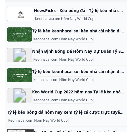
NewsPicks - Kèo bóng đá - Tỷ lệ kèo nhà cái 5 hôm nay Kèo nhà cái Tenisweb Trang chuyên cập nhật thông tin kèo nhà cái, là điểm đến lý tưởng cho những người yêu thích cá cược bóng đá. Tại Keonhacai, bạn sẽ luôn được cung cấp bảng tỷ lệ kèo cá cược chi…
Keonhacai.com Hôm Nay World Cup
Tỷ lệ kèo keonhacai soi kèo nhà cái nhận định bóng đá hôm nay 31/1 1/2 Tỷ lệ kèo, keonhacai, soi kèo nhà cái, nhận định bóng đá hôm nay ngày 31/1, 1/2. Tỷ lệ kèo nhà cái, dự đoán bóng đá Cúp quốc gia Pháp, vòng loại World Cup 2022 châu Á. 01/02/2022 17:20 GMT+7 | Nhận định bóng đá - 29-01-2022Tỷ lệ kèo, keonhacai, soi kèo nhà cái, nhận định bóng đá hôm nay 28/1, 29/1 30-01-2022Tỷ lệ kèo, keonhacai, soi kèo nhà cái, nhận định bóng đá hôm nay 30/1 30-01-2022Tỷ lệ kèo, keonhacai, soi kèo nhà cái, nhận định bóng đá hôm nay 30/1, 31/1 Tỷ lệ kèo, keonhacai, soi kèo nhà cái, nhận định bóng đá hôm nay ngày 31/1, 1/2.
Keonhacai.com Hôm Nay World Cup
Nhận Định Bóng Đá Hôm Nay Dự Đoán Tỷ Số Chính Xác Từ Chuyên Gia - Bongdaplus.vn Nhận định bóng đá hôm nay và ngày mai - Dự đoán tỷ số, tỷ lệ, soi kèo, nhận định, đội hình nhanh và chính xác nhất
Keonhacai.com Hôm Nay World Cup
Tỷ lệ kèo keonhacai soi kèo nhà cái nhận định bóng đá hôm nay 25/3 Tỷ lệ kèo, keonhacai, soi kèo nhà cái, nhận định bóng đá hôm nay ngày 25/3. Tỷ lệ kèo nhà cái, dự đoán bóng đá bóng đá vòng loại World Cup 2022 khu vực Nam Mỹ, châu Phi, giao hữu ĐTQG. 25/03/2022 23:04 GMT+7 | Nhận định bóng đá - 23-03-2022Tỷ lệ kèo, keonhacai, soi kèo nhà cái, nhận định bóng đá hôm nay 23/3 25-03-2022Tỷ lệ kèo, keonhacai, soi kèo nhà cái, nhận định bóng đá hôm nay 24/3 Tỷ lệ kèo, keonhacai, soi kèo nhà cái, nhận định bóng đá hôm nay ngày 25/3.
Keonhacai.com Hôm Nay World Cup
Kèo World Cup 2022 hôm nay Tỷ lệ kèo nhà cái bóng đá WC 2022 Kèo World Cup 2022 mới nhất hôm nay. Xem tỷ lệ kèo bóng đá WC 2022 tại Qatar. Kèo nhà cái World Cup 2022 tối đêm nay, kèo tài xỉu, châu Á, châu Âu. Xem tất cả Kèo World Cup hôm nay được Bongdanet.co cập nhật mới nhất và chính xác nhanh nhất. Tỷ lệ kèo nhà cái bóng đá Vòng chung kết World Cup 2022 tối đêm nay diễn ra tại Qatar.
Keonhacai.com Hôm Nay World Cup
Tỷ lệ kèo bóng đá hôm nay xem tỷ lệ cá cược trực tuyến Kèo bóng đá - Cập nhật tỷ lệ bóng đá, tỷ lệ cá cược bóng đá hôm nay, tỷ lệ kèo trực tuyến, tỉ lệ ma cao, Malaysia, châu Á, tài xỉu, kèo châu Âu.
Keonhacai.com Hôm Nay World Cup