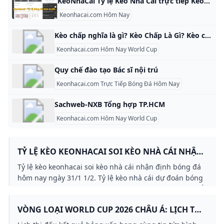
KeoNhaCai Tỷ lệ Kèo Nhà Cái trực tiếp Kèo bóng đá BET88 Bảng tỷ lệ kèo nhà cái BET88 - Keonhacai - kèo bóng đá trực tuyến hôm nay: Kèo tài xỉu, kèo h1, kèo cả trận, Châu Á, Châu Âu FT 1x2.. Kèo nhà cái là thuật ngữ chỉ những tỷ lệ kèo mà nhà cái cung cấp cho người chơi trước khi trận đấu bắt đầu. Hãy cùng Bet88.co tìm hiểu rõ hơn về tỷ lệ keonhacai qua bài viết dưới đây nhé!
Keonhacai.com Hôm Nay
Kèo chấp nghĩa là gì? Kèo Chấp Là Gì? Kèo chấp là loại kèo được đưa ra để cân bằng cơ hội giữa hai đội bóng, đặc biệt khi có sự chênh lệch về trình độ.
Keonhacai.com Hôm Nay World Cup
Quy chế đào tạo Bác sĩ nội trú
Keonhacai.com Trực Tiếp Bóng Đá Hôm Nay
Sachweb-NXB Tổng hợp TP.HCM
Keonhacai.com Hôm Nay World Cup
TỶ LỆ KÈO KEONHACAI SOI KÈO NHÀ CÁI NHẬN
ĐỊNH BÓNG ĐÁ HÔM NAY 31/1 1/2
Tỷ lệ kèo keonhacai soi kèo nhà cái nhận định bóng đá
hôm nay ngày 31/1 1/2. Tỷ lệ kèo nhà cái dự đoán bóng
đá Cúp quốc gia Pháp vòng loại World Cup 2022 châu Á.
VÒNG LOẠI WORLD CUP 2026 CHÂU Á: LỊCH THI
ĐẤU KẾT QUẢ BẢNG XẾP HẠNG MỚI NHẤT