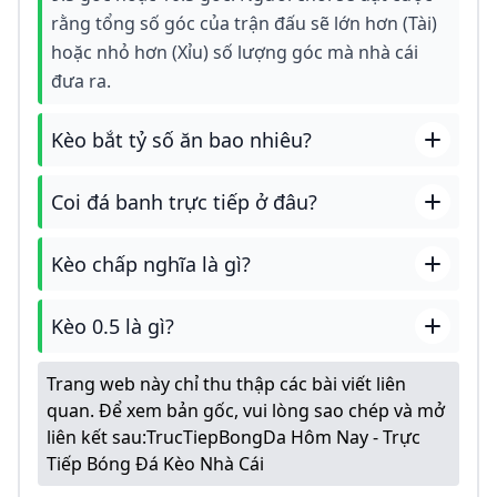
rằng tổng số góc của trận đấu sẽ lớn hơn (Tài)
hoặc nhỏ hơn (Xỉu) số lượng góc mà nhà cái
đưa ra.
Kèo bắt tỷ số ăn bao nhiêu?
Coi đá banh trực tiếp ở đâu?
Kèo chấp nghĩa là gì?
Kèo 0.5 là gì?
Trang web này chỉ thu thập các bài viết liên
quan. Để xem bản gốc, vui lòng sao chép và mở
liên kết sau:
TrucTiepBongDa Hôm Nay - Trực
Tiếp Bóng Đá Kèo Nhà Cái