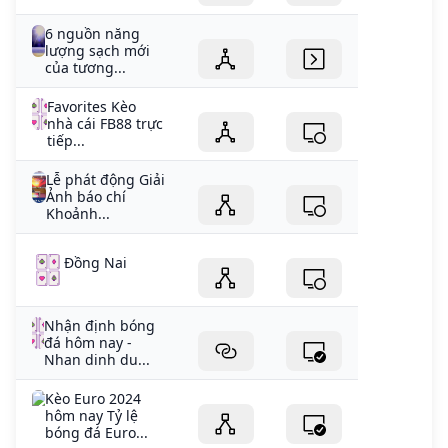
6 nguồn năng
lượng sạch mới
của tương...
Favorites Kèo
nhà cái FB88 trực
tiếp...
Lễ phát động Giải
Ảnh báo chí
Khoảnh...
Đồng Nai
Nhận định bóng
đá hôm nay -
Nhan dinh du...
Kèo Euro 2024
hôm nay Tỷ lệ
bóng đá Euro...