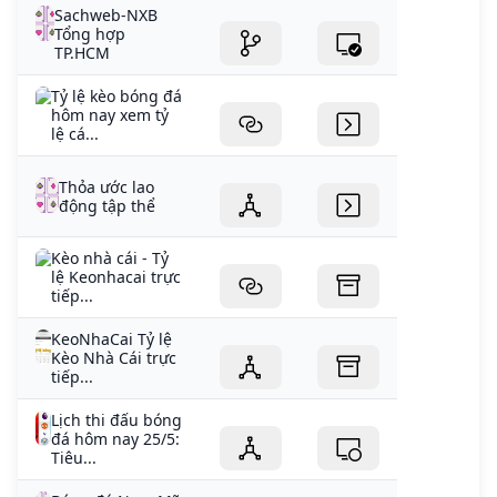
Sachweb-NXB
Tổng hợp
TP.HCM
Tỷ lệ kèo bóng đá
hôm nay xem tỷ
lệ cá...
Thỏa ước lao
động tập thể
Kèo nhà cái - Tỷ
lệ Keonhacai trực
tiếp...
KeoNhaCai Tỷ lệ
Kèo Nhà Cái trực
tiếp...
Lịch thi đấu bóng
đá hôm nay 25/5:
Tiêu...