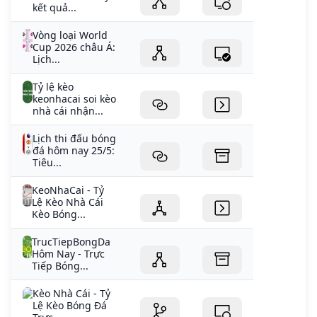
kết quả...
Vòng loại World
Cup 2026 châu Á:
Lịch...
Tỷ lệ kèo
keonhacai soi kèo
nhà cái nhận...
Lịch thi đấu bóng
đá hôm nay 25/5:
Tiêu...
KeoNhaCai - Tỷ
Lệ Kèo Nhà Cái
Kèo Bóng...
TrucTiepBongDa
Hôm Nay - Trực
Tiếp Bóng...
Kèo Nhà Cái - Tỷ
Lệ Kèo Bóng Đá