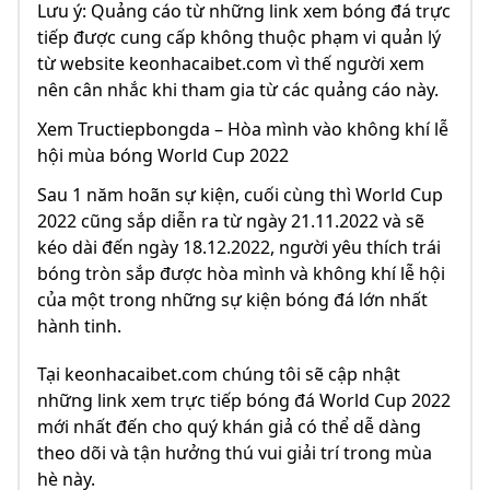
Lưu ý: Quảng cáo từ những link xem bóng đá trực
tiếp được cung cấp không thuộc phạm vi quản lý
từ website keonhacaibet.com vì thế người xem
nên cân nhắc khi tham gia từ các quảng cáo này.
Xem Tructiepbongda – Hòa mình vào không khí lễ
hội mùa bóng World Cup 2022
Sau 1 năm hoãn sự kiện, cuối cùng thì World Cup
2022 cũng sắp diễn ra từ ngày 21.11.2022 và sẽ
kéo dài đến ngày 18.12.2022, người yêu thích trái
bóng tròn sắp được hòa mình và không khí lễ hội
của một trong những sự kiện bóng đá lớn nhất
hành tinh.
Tại keonhacaibet.com chúng tôi sẽ cập nhật
những link xem trực tiếp bóng đá World Cup 2022
mới nhất đến cho quý khán giả có thể dễ dàng
theo dõi và tận hưởng thú vui giải trí trong mùa
hè này.