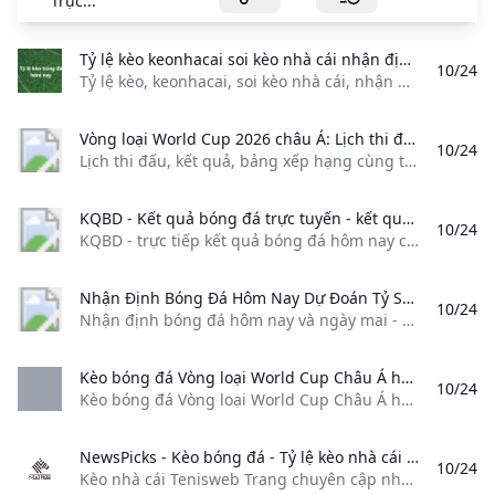
Trực...
Tỷ lệ kèo keonhacai soi kèo nhà cái nhận định bóng đá hôm nay 31/1 1/2 Tỷ lệ kèo keonhacai soi kèo nhà cái nhận định bóng đá hôm nay ngày 31/1 1/2. Tỷ lệ kèo nhà cái dự đoán bóng đá Cúp quốc gia Pháp vòng loại World Cup 2022 châu Á.
10/24
Tỷ lệ kèo, keonhacai, soi kèo nhà cái, nhận định bóng đá hôm nay ngày 31/1, 1/2. Tỷ lệ kèo nhà cái, dự đoán bóng đá Cúp quốc gia Pháp, vòng loại World Cup 2022 châu Á. 01/02/2022 17:20 GMT+7 | Nhận định bóng đá - 29-01-2022Tỷ lệ kèo, keonhacai, soi kèo nhà cái, nhận định bóng đá hôm nay 28/1, 29/1 30-01-2022Tỷ lệ kèo, keonhacai, soi kèo nhà cái, nhận định bóng đá hôm nay 30/1 30-01-2022Tỷ lệ kèo, keonhacai, soi kèo nhà cái, nhận định bóng đá hôm nay 30/1, 31/1 Tỷ lệ kèo, keonhacai, soi kèo nhà cái, nhận định bóng đá hôm nay ngày 31/1, 1/2.
Vòng loại World Cup 2026 châu Á: Lịch thi đấu kết quả bảng xếp hạng mới nhất Lịch thi đấu kết quả bảng xếp hạng cùng tin tức bình luận mới nhất Vòng loại World Cup 2026 châu Á và đội tuyển Việt Nam.
10/24
Lịch thi đấu, kết quả, bảng xếp hạng cùng tin tức bình luận mới nhất Vòng loại World Cup 2026 châu Á và đội tuyển Việt Nam.
KQBD - Kết quả bóng đá trực tuyến - kết quả bóng đá hôm nay KQBD - trực tiếp kết quả bóng đá hôm nay chính xác mới nhất.Xem ket qua bong da trực tuyến nhanh 24h/7 đêm qua và rạng sáng nay các giải đấu toàn thế giới
10/24
KQBD - trực tiếp kết quả bóng đá hôm nay chính xác mới nhất.Xem ket qua bong da trực tuyến nhanh 24h/7 đêm qua và rạng sáng nay các giải đấu toàn thế giới
Nhận Định Bóng Đá Hôm Nay Dự Đoán Tỷ Số Chính Xác Từ Chuyên Gia - Bongdaplus.vn Nhận định bóng đá hôm nay và ngày mai - Dự đoán tỷ số tỷ lệ soi kèo nhận định đội hình nhanh và chính xác nhất
10/24
Nhận định bóng đá hôm nay và ngày mai - Dự đoán tỷ số, tỷ lệ, soi kèo, nhận định, đội hình nhanh và chính xác nhất
Kèo bóng đá Vòng loại World Cup Châu Á hôm nay tỷ lệ bóng đá tối và đêm nay Kèo bóng đá Vòng loại World Cup Châu Á hôm nay: tỷ lệ bóng đá Vòng loại World Cup Châu Á trực tuyến tối và đêm nay. Xem tỷ lệ kèo bóng đá Vòng loại World Cup Châu Á ngày mai online chính xác nhất
10/24
Kèo bóng đá Vòng loại World Cup Châu Á hôm nay: tỷ lệ bóng đá Vòng loại World Cup Châu Á trực tuyến tối và đêm nay. Xem tỷ lệ kèo bóng đá Vòng loại World Cup Châu Á ngày mai online chính xác nhất Xem tất cả
NewsPicks - Kèo bóng đá - Tỷ lệ kèo nhà cái 5 hôm nay Kèo nhà cái Tenisweb Trang chuyên cập nhật thông tin kèo nhà cái là điểm đến lý tưởng cho những người yêu thích cá cược bóng đá. Tại Keonhacai bạn sẽ luôn được cung cấp bảng tỷ lệ kèo cá cược chi...
10/24
Kèo nhà cái Tenisweb Trang chuyên cập nhật thông tin kèo nhà cái, là điểm đến lý tưởng cho những người yêu thích cá cược bóng đá. Tại Keonhacai, bạn sẽ luôn được cung cấp bảng tỷ lệ kèo cá cược chi…